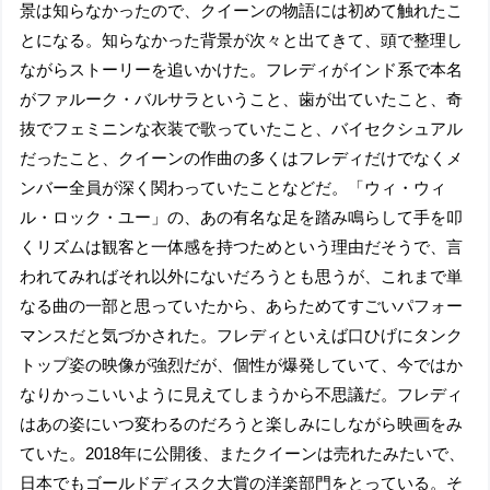
景は知らなかったので、クイーンの物語には初めて触れたこ
とになる。知らなかった背景が次々と出てきて、頭で整理し
ながらストーリーを追いかけた。フレディがインド系で本名
がファルーク・バルサラということ、歯が出ていたこと、奇
抜でフェミニンな衣装で歌っていたこと、バイセクシュアル
だったこと、クイーンの作曲の多くはフレディだけでなくメ
ンバー全員が深く関わっていたことなどだ。「ウィ・ウィ
ル・ロック・ユー」の、あの有名な足を踏み鳴らして手を叩
くリズムは観客と一体感を持つためという理由だそうで、言
われてみればそれ以外にないだろうとも思うが、これまで単
なる曲の一部と思っていたから、あらためてすごいパフォー
マンスだと気づかされた。フレディといえば口ひげにタンク
トップ姿の映像が強烈だが、個性が爆発していて、今ではか
なりかっこいいように見えてしまうから不思議だ。フレディ
はあの姿にいつ変わるのだろうと楽しみにしながら映画をみ
ていた。2018年に公開後、またクイーンは売れたみたいで、
日本でもゴールドディスク大賞の洋楽部門をとっている。そ