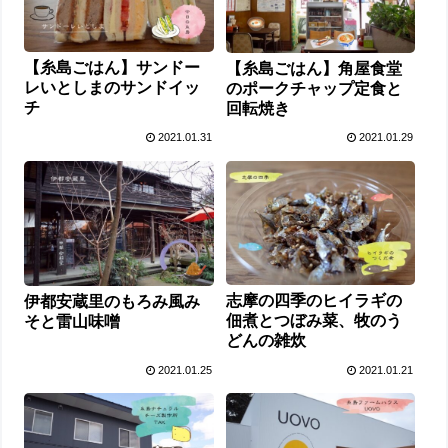
【糸島ごはん】サンドー
【糸島ごはん】角屋食堂
レいとしまのサンドイッ
のポークチャップ定食と
チ
回転焼き
2021.01.31
2021.01.29
志摩の四季のヒイラギの
伊都安蔵里のもろみ風み
佃煮とつぼみ菜、牧のう
そと雷山味噌
どんの雑炊
2021.01.25
2021.01.21