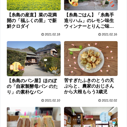
【糸島の産直】菜の花満
【糸島ごはん】「糸島手
開の「福ふくの里」で新
造りハム」のレモン味生
鮮クロダイ
ウィンナーとりんご味ジ
ェラート
2021.02.18
2021.02.16
苦すぎたふきのとうの天
【糸島のパン屋】ほのぼ
ぷらと、農家のおじさん
の「自家製酵母パン のた
から大根もらう3歳児
り」の素朴なパン
2021.02.10
2021.02.02