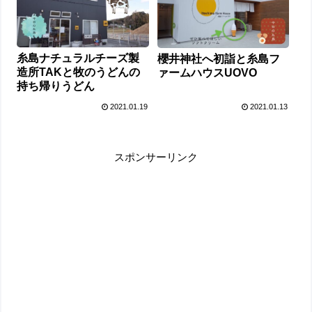
糸島ナチュラルチーズ製
櫻井神社へ初詣と糸島フ
造所TAKと牧のうどんの
ァームハウスUOVO
持ち帰りうどん
2021.01.19
2021.01.13
スポンサーリンク