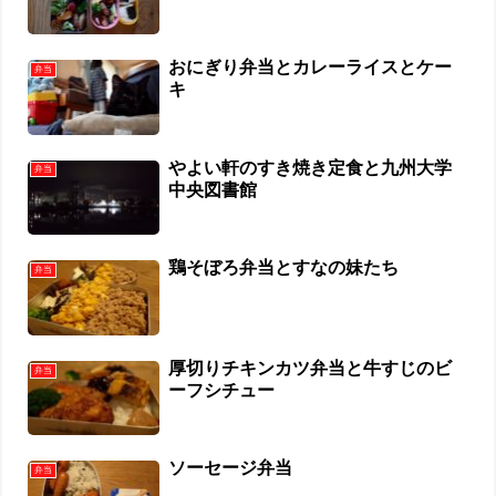
おにぎり弁当とカレーライスとケー
弁当
キ
やよい軒のすき焼き定食と九州大学
弁当
中央図書館
鶏そぼろ弁当とすなの妹たち
弁当
厚切りチキンカツ弁当と牛すじのビ
弁当
ーフシチュー
ソーセージ弁当
弁当