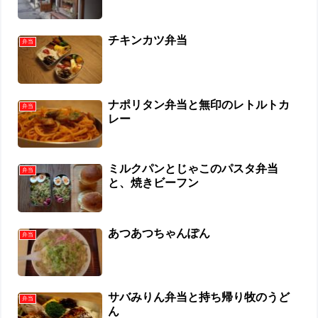
チキンカツ弁当
弁当
ナポリタン弁当と無印のレトルトカ
弁当
レー
ミルクパンとじゃこのパスタ弁当
弁当
と、焼きビーフン
あつあつちゃんぽん
弁当
サバみりん弁当と持ち帰り牧のうど
弁当
ん