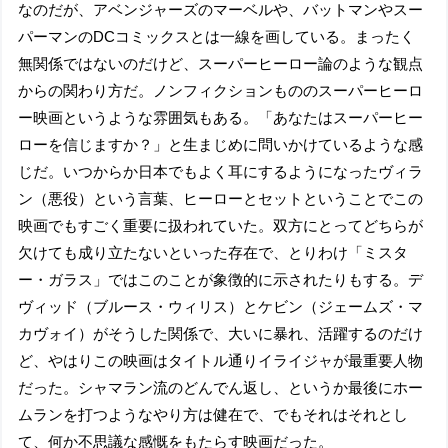
なのだが、アベンジャーズのマーベルや、バットマンやスー
パーマンのDCコミックスとは一線を画している。まったく
無関係ではないのだけど、スーパーヒーロー論のような観点
からの関わり方だ。ノンフィクションもののスーパーヒーロ
ー映画というような雰囲気もある。「あなたはスーパーヒー
ローを信じますか？」と生まじめに問いかけているような感
じだ。いつからか日本でもよく耳にするようになったヴィラ
ン（悪役）という言葉、ヒーローとセットということでこの
映画でもすごく重要に扱われていた。双方にとってどちらが
欠けても成り立たないといった存在で、とりわけ「ミスタ
ー・ガラス」ではこのことが象徴的に示されたりもする。デ
ヴィッド（ブルース・ウィリス）とケビン（ジェームズ・マ
カヴォイ）がそうした関係で、大いに暴れ、活躍するのだけ
ど、やはりこの映画はタイトル通りイライジャが最重要人物
だった。シャマラン流のどんでん返し、というか最後にホー
ムランを打つようなやり方は健在で、でもそれはそれとし
て、何か不思議な感慨をもたらす映画だった。