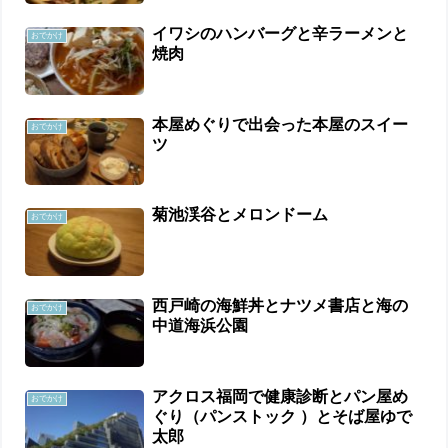
イワシのハンバーグと辛ラーメンと
おでかけ
焼肉
本屋めぐりで出会った本屋のスイー
おでかけ
ツ
菊池渓谷とメロンドーム
おでかけ
西戸崎の海鮮丼とナツメ書店と海の
おでかけ
中道海浜公園
アクロス福岡で健康診断とパン屋め
おでかけ
ぐり（パンストック ）とそば屋ゆで
太郎