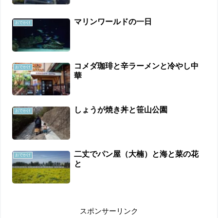
マリンワールドの一日
おでかけ
コメダ珈琲と辛ラーメンと冷やし中
おでかけ
華
しょうが焼き丼と笹山公園
おでかけ
二丈でパン屋（大楠）と海と菜の花
おでかけ
と
スポンサーリンク