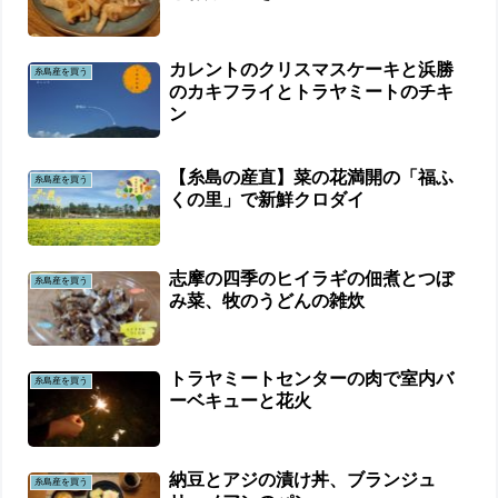
カレントのクリスマスケーキと浜勝
糸島産を買う
のカキフライとトラヤミートのチキ
ン
【糸島の産直】菜の花満開の「福ふ
糸島産を買う
くの里」で新鮮クロダイ
志摩の四季のヒイラギの佃煮とつぼ
糸島産を買う
み菜、牧のうどんの雑炊
トラヤミートセンターの肉で室内バ
糸島産を買う
ーベキューと花火
納豆とアジの漬け丼、ブランジュ
糸島産を買う