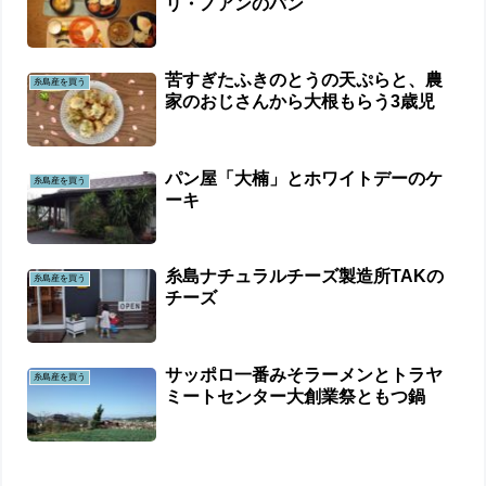
リ・ノアンのパン
苦すぎたふきのとうの天ぷらと、農
糸島産を買う
家のおじさんから大根もらう3歳児
パン屋「大楠」とホワイトデーのケ
糸島産を買う
ーキ
糸島ナチュラルチーズ製造所TAKの
糸島産を買う
チーズ
サッポロ一番みそラーメンとトラヤ
糸島産を買う
ミートセンター大創業祭ともつ鍋