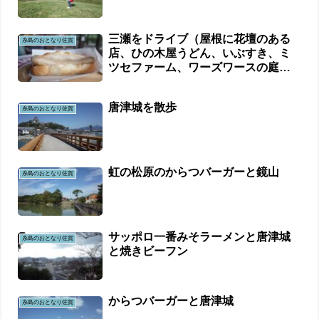
三瀬をドライブ（屋根に花壇のある
糸島のおとなり佐賀
店、ひの木屋うどん、いぶすき、ミ
ツセファーム、ワーズワースの庭、
鶴屋）
唐津城を散歩
糸島のおとなり佐賀
虹の松原のからつバーガーと鏡山
糸島のおとなり佐賀
サッポロ一番みそラーメンと唐津城
糸島のおとなり佐賀
と焼きビーフン
からつバーガーと唐津城
糸島のおとなり佐賀