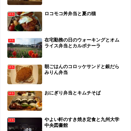
ロコモコ丼弁当と夏の猫
弁当
在宅勤務の日のウォーキングとオム
弁当
ライス弁当とカルボナーラ
朝ごはんのコロッケサンドと銀だら
弁当
みりん弁当
おにぎり弁当とキムチそば
弁当
やよい軒のすき焼き定食と九州大学
弁当
中央図書館