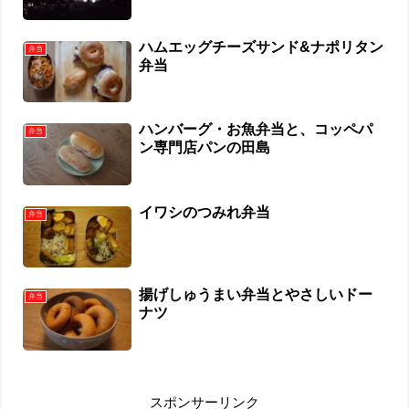
ハムエッグチーズサンド&ナポリタン
弁当
弁当
ハンバーグ・お魚弁当と、コッペパ
弁当
ン専門店パンの田島
イワシのつみれ弁当
弁当
揚げしゅうまい弁当とやさしいドー
弁当
ナツ
スポンサーリンク