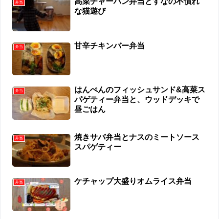
高菜チャーハン弁当とすなの不慣れ
弁当
な猫遊び
甘辛チキンバー弁当
弁当
はんぺんのフィッシュサンド&高菜ス
弁当
パゲティー弁当と、ウッドデッキで
昼ごはん
焼きサバ弁当とナスのミートソース
弁当
スパゲティー
ケチャップ大盛りオムライス弁当
弁当