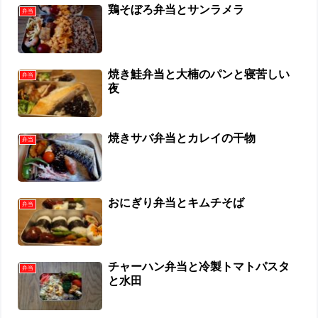
鶏そぼろ弁当とサンラメラ
弁当
焼き鮭弁当と大楠のパンと寝苦しい
弁当
夜
焼きサバ弁当とカレイの干物
弁当
おにぎり弁当とキムチそば
弁当
チャーハン弁当と冷製トマトパスタ
弁当
と水田