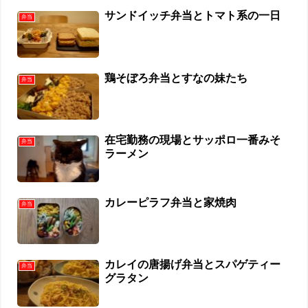
サンドイッチ弁当とトマト系の一日
弁当
鶏そぼろ弁当とすなの妹たち
弁当
在宅勤務の現場とサッポロ一番みそ
弁当
ラーメン
カレーピラフ弁当と家焼肉
弁当
カレイの唐揚げ弁当とスパゲティー
弁当
グラタン