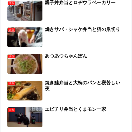
親子丼弁当とロヂウラベーカリー
弁当
焼きサバ・シャケ弁当と猫の爪切り
弁当
あつあつちゃんぽん
弁当
焼き鮭弁当と大楠のパンと寝苦しい
弁当
夜
エビチリ弁当とくまモン一家
弁当