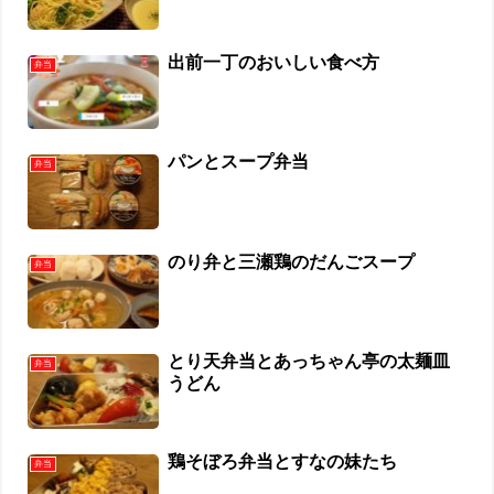
出前一丁のおいしい食べ方
弁当
パンとスープ弁当
弁当
のり弁と三瀬鶏のだんごスープ
弁当
とり天弁当とあっちゃん亭の太麺皿
弁当
うどん
鶏そぼろ弁当とすなの妹たち
弁当