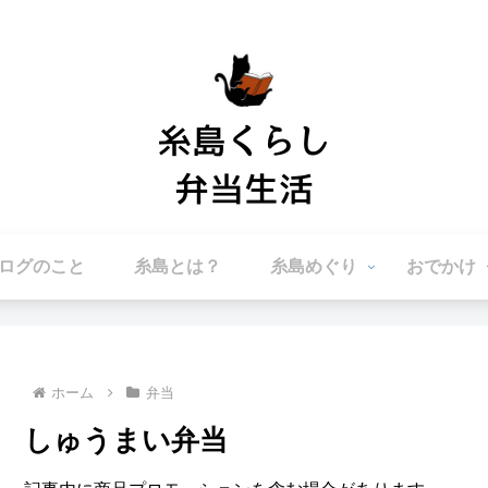
ログのこと
糸島とは？
糸島めぐり
おでかけ
ホーム
弁当
しゅうまい弁当