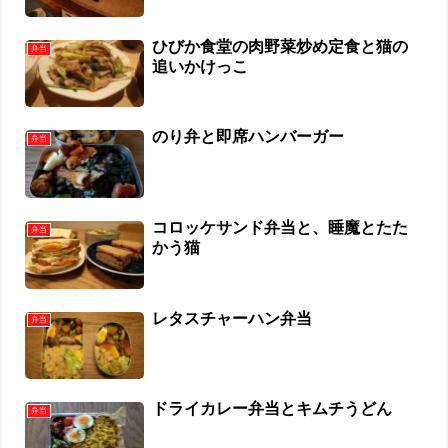
ひびか食堂の肉野菜炒め定食と猫の
弁当
追いかけっこ
のり弁と即席ハンバーガー
弁当
コロッケサンド弁当と、睡魔とたた
弁当
かう猫
レタスチャーハン弁当
弁当
ドライカレー弁当とキムチうどん
弁当