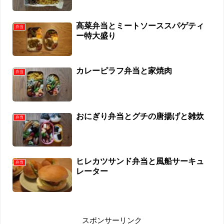
高菜弁当とミートソーススパゲティ
弁当
ー特大盛り
カレーピラフ弁当と家焼肉
弁当
おにぎり弁当とグチの唐揚げと雑炊
弁当
ヒレカツサンド弁当と風船サーキュ
弁当
レーター
スポンサーリンク